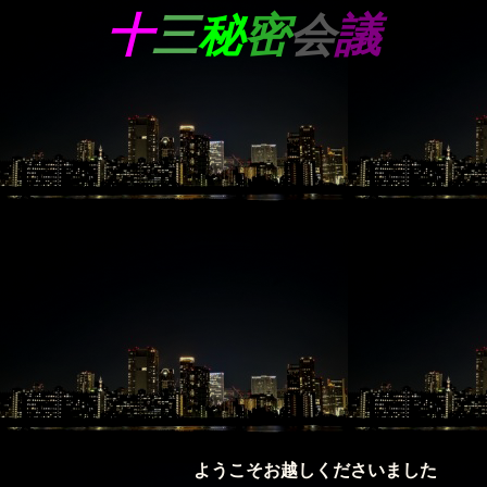
十
三
秘
密
会
議
ようこそお越しくださいました