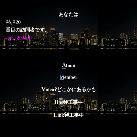
あなたは
96,920
番目の訪問者です。
since 2024.4
A
bout
M
ember
V
ideo❓どこかにあるかも
B
bs🚧工事中
L
ink🚧工事中